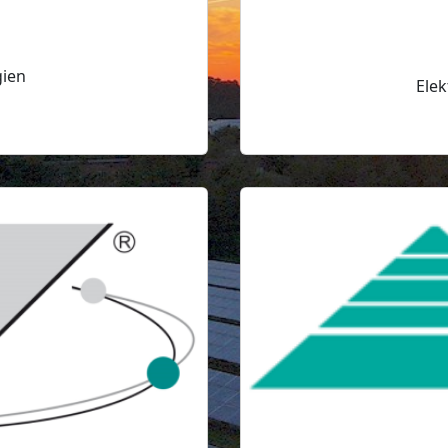
gien
Elek